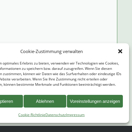
Cookie-Zustimmung verwalten
n optimales Erlebnis zu bieten, verwenden wir Technologien wie Cookies,
formationen zu speichern bzw. darauf zuzugreifen. Wenn Sie diesen
geben Sie die Zeichen ein:
n zustimmen, können wir Daten wie das Surfverhalten oder eindeutige IDs
Website verarbeiten. Wenn Sie Ihre Zustimmung nicht erteilen oder
n, können bestimmte Merkmale und Funktionen beeinträchtigt werden.
ptieren
Ablehnen
Voreinstellungen anzeigen
Cookie-Richtlinie
Datenschutz
Impressum
ative: