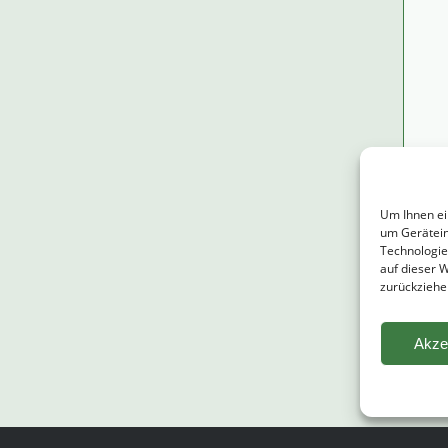
Um Ihnen ei
um Gerätein
Bitte 
Technologie
auf dieser 
zurückziehe
Akze
Altern