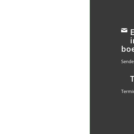
bo
Senden
Termi