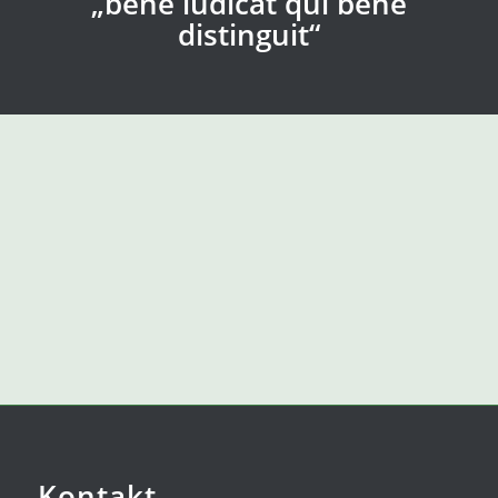
„bene iudicat qui bene
distinguit“
Kontakt