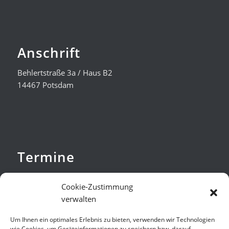
Anschrift
Behlertstraße 3a / Haus B2
14467 Potsdam
Termine
nach Vereinbarung
Cookie-Zustimmung
Verteidigung bundesweit
verwalten
Um Ihnen ein optimales Erlebnis zu bieten, verwenden wir Technologien
wie Cookies, um Geräteinformationen zu speichern bzw. darauf