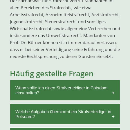
Der Fachanwalt für Strafrecht vertritt Mandanten in
allen Bereichen des Strafrechts, wie etwa
Arbeitsstrafrecht, Arzneimittelstrafrecht, Arztstrafrecht,
Jugendstrafrecht, Steuerstrafrecht und sonstiges
Wirtschaftsstrafrecht sowie allgemeine Verbrechen und
insbesondere das Umweltstrafrecht. Mandanten von
Prof. Dr. Börner können sich immer darauf verlassen,
dass er bei seiner Verteidigung seine Erfahrung und die
neueste Rechtsprechung zu deren Gunsten einsetzt.
Häufig gestellte Fragen
Wann sollte ich einen Strafverteidiger in Potsdam
einschalten?
Ein Strafverteidiger sollte möglichst frühzeitig
Welche Aufgaben übernimmt ein Strafverteidiger in
Potsdam?
kontaktiert werden, idealerweise bereits im
Ermittlungsverfahren. Eine frühe Verteidigung