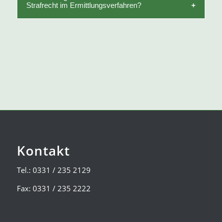
sinnvoll.
Strafrecht im Ermittlungsverfahren?
schweigen, einen Verteidiger zu beauftragen und
über diesen Akteneinsicht zu beantragen.
Der Rechtsanwalt prüft den Tatvorwurf, beantragt
Akteneinsicht, berät zum Aussageverhalten und
entwickelt eine sachgerechte
Verteidigungsstrategie.
Kontakt
Tel.: 0331 / 235 2129
Fax: 0331 / 235 2222