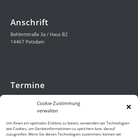
Anschrift
Behlertstraße 3a / Haus B2
14467 Potsdam
Termine
nach Vereinbarung
Cookie-Zustimmung
Verteidigung bundesweit
verwalten
Um Ihnen ein optimales Erlebnis zu bieten, verwenden wir Technologien
wie Cookies, um Geräteinformationen zu speichern bzw. darauf
zuzugreifen. Wenn Sie diesen Technologien zustimmen, können wir