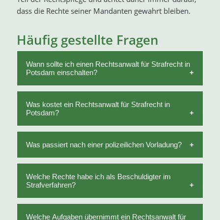
dass die Rechte seiner Mandanten gewahrt bleiben.
Häufig gestellte Fragen
Wann sollte ich einen Rechtsanwalt für Strafrecht in
Potsdam einschalten?
Ein Rechtsanwalt für Strafrecht sollte möglichst
Was kostet ein Rechtsanwalt für Strafrecht in
Potsdam?
frühzeitig eingeschaltet werden, idealerweise
bereits im Ermittlungsverfahren. Eine frühe
rechtliche Einordnung kann den weiteren Verlauf
Die Vergütung richtet sich nach dem
Was passiert nach einer polizeilichen Vorladung?
des Strafverfahrens maßgeblich beeinflussen.
Rechtsanwaltsvergütungsgesetz (RVG) oder nach
einer individuellen Honorarvereinbarung. Die
Beschuldigte sind nicht verpflichtet, einer
Welche Rechte habe ich als Beschuldigter im
konkreten Kosten hängen vom Umfang, der
Strafverfahren?
polizeilichen Vorladung Folge zu leisten oder
Schwierigkeit und dem Verfahrensstadium ab.
Angaben zur Sache zu machen. Eine rechtliche
Beratung vor einer Einlassung ist regelmäßig
Beschuldigte haben insbesondere das Recht zu
Welche Aufgaben übernimmt ein Rechtsanwalt für